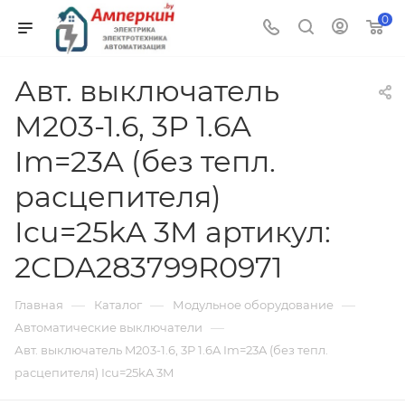
0
Авт. выключатель
M203-1.6, 3P 1.6A
Im=23A (без тепл.
расцепителя)
Icu=25kA 3M артикул:
2CDA283799R0971
—
—
—
Главная
Каталог
Модульное оборудование
—
Автоматические выключатели
Авт. выключатель M203-1.6, 3P 1.6A Im=23A (без тепл.
расцепителя) Icu=25kA 3M