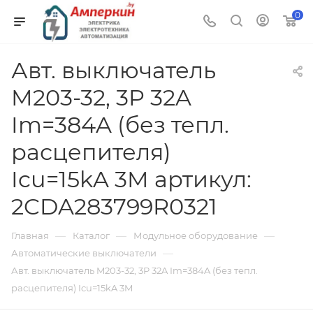
0
Авт. выключатель
M203-32, 3P 32A
Im=384A (без тепл.
расцепителя)
Icu=15kA 3M артикул:
2CDA283799R0321
—
—
—
Главная
Каталог
Модульное оборудование
—
Автоматические выключатели
Авт. выключатель M203-32, 3P 32A Im=384A (без тепл.
расцепителя) Icu=15kA 3M