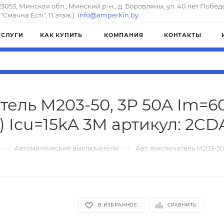
23053, Минская обл., Минский р-н., д. Боровляны, ул. 40 лет Побед
"Смачна Естi", 11 этаж.)
info@amperkin.by
УСЛУГИ
КАК КУПИТЬ
КОМПАНИЯ
КОНТАКТЫ
тель M203-50, 3P 50A Im=60
 Icu=15kA 3M артикул: 2C
—
—
Автоматические выключатели
Авт. выключатель M203-50,
В ИЗБРАННОЕ
СРАВНИТЬ