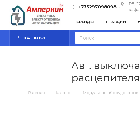
РБ, 2
+375297098098
кафе 
БРЕНДЫ
АКЦИИ
КАТАЛОГ
Авт. выключа
расцепителя)
—
—
Главная
Каталог
Модульное оборудование