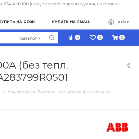
ы, 23А, каб.100 (вход с правой стороны здания, со стороны
КУПИТЬ НА OZON
КУПИТЬ НА EMALL
ВОЙТИ
0
0
0
Каталог
0A (без тепл.
DA283799R0501
 3P 50A Im=600A (без тепл. расцепителя) Icu=15kA 3M