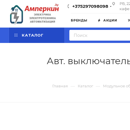
РБ, 2
+375297098098
кафе 
БРЕНДЫ
АКЦИИ
КАТАЛОГ
Авт. выключатель 
—
—
Главная
Каталог
Модульное о