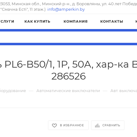
23053, Минская обл., Минский р-н., д. Боровляны, ул. 40 лет Побед
"Смачна Естi", 11 этаж.)
info@amperkin.by
УСЛУГИ
КАК КУПИТЬ
КОМПАНИЯ
КОНТАКТЫ
PL6-B50/1, 1P, 50A, хар-ка B
286526
—
—
борудование
Автоматические выключатели
Авт. выключат
В ИЗБРАННОЕ
СРАВНИТЬ