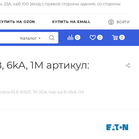
ы, 23А, каб.100 (вход с правой стороны здания, со стороны
КУПИТЬ НА OZON
КУПИТЬ НА EMALL
ВОЙТИ
0
0
0
Каталог
, 6kA, 1M артикул:
ель PL6-B50/1, 1P, 50A, хар-ка B, 6kA, 1M