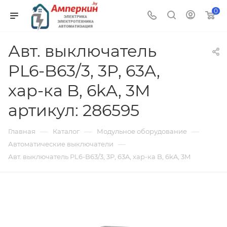
0
Авт. выключатель
PL6-B63/3, 3P, 63A,
хар-ка B, 6kA, 3M
артикул: 286595
—
—
—
Главная
Каталог
Модульное оборудование
—
Автоматические выключатели
Авт. выключатель PL6-B63/3, 3P, 63A, хар-ка B, 6kA, 3M