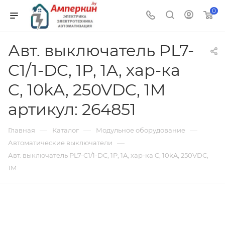
0
Авт. выключатель PL7-
C1/1-DC, 1P, 1A, хар-ка
C, 10kA, 250VDC, 1M
артикул: 264851
—
—
—
Главная
Каталог
Модульное оборудование
—
Автоматические выключатели
Авт. выключатель PL7-C1/1-DC, 1P, 1A, хар-ка C, 10kA, 250VDC,
1M