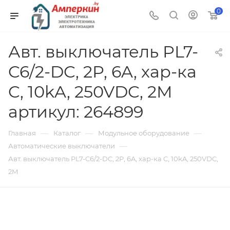
0
Авт. выключатель PL7-
C6/2-DC, 2P, 6A, хар-ка
C, 10kA, 250VDC, 2M
артикул: 264899
—
—
—
Главная
Каталог
Модульное оборудование
—
Автоматические выключатели
Авт. выключатель PL7-C6/2-DC, 2P, 6A, хар-ка C, 10kA, 250VDC,
2M