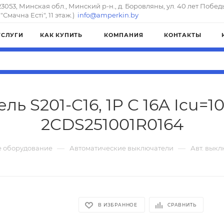
23053, Минская обл., Минский р-н., д. Боровляны, ул. 40 лет Побед
"Смачна Естi", 11 этаж.)
info@amperkin.by
УСЛУГИ
КАК КУПИТЬ
КОМПАНИЯ
КОНТАКТЫ
ль S201-C16, 1P C 16A Icu=1
2CDS251001R0164
—
—
 оборудование
Автоматические выключатели
Авт. выклю
В ИЗБРАННОЕ
СРАВНИТЬ