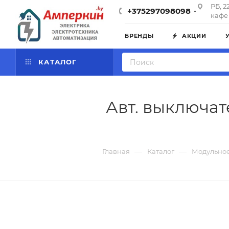
РБ, 2
+375297098098
кафе 
БРЕНДЫ
АКЦИИ
КАТАЛОГ
Авт. выключате
—
—
Главная
Каталог
Модульное