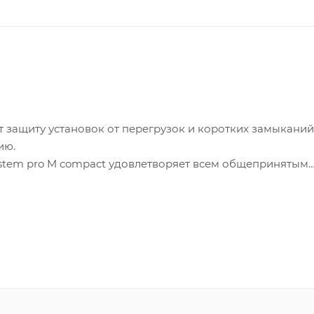
защиту установок от перегрузок и коротких замыканий
ию.
ystem pro M compact удовлетворяет всем общепринятым
промышленных и коммерческих помещениях и зданиях.
твуют стандартам IEC/EN 60898 и IEC/EN 60947-2.