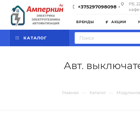
РБ, 2
+375297098098
кафе 
БРЕНДЫ
АКЦИИ
КАТАЛОГ
Авт. выключате
—
—
Главная
Каталог
Модульное