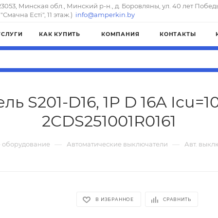
23053, Минская обл., Минский р-н., д. Боровляны, ул. 40 лет Побед
"Смачна Естi", 11 этаж.)
info@amperkin.by
УСЛУГИ
КАК КУПИТЬ
КОМПАНИЯ
КОНТАКТЫ
ль S201-D16, 1P D 16A Icu=1
2CDS251001R0161
—
—
 оборудование
Автоматические выключатели
Авт. выклю
В ИЗБРАННОЕ
СРАВНИТЬ