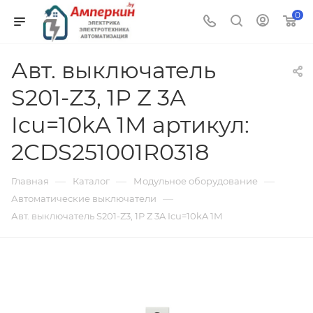
0
Авт. выключатель
S201-Z3, 1P Z 3A
Icu=10kA 1M артикул:
2CDS251001R0318
—
—
—
Главная
Каталог
Модульное оборудование
—
Автоматические выключатели
Авт. выключатель S201-Z3, 1P Z 3A Icu=10kA 1M