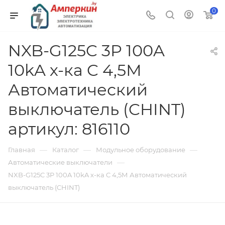
0
NXB-G125C 3P 100A
10kA х-ка C 4,5М
Автоматический
выключатель (CHINT)
артикул: 816110
—
—
—
Главная
Каталог
Модульное оборудование
—
Автоматические выключатели
NXB-G125C 3P 100A 10kA х-ка C 4,5М Автоматический
выключатель (CHINT)