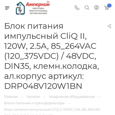
0
Блок питания
импульсный CliQ II,
120W, 2.5A, 85_264VAC
(120_375VDC) / 48VDC,
DIN35, клемн.колодка,
ал.корпус артикул:
DRP048V120W1BN
—
—
—
Главная
Каталог
Модульное оборудование
—
Блоки питания и трансформаторы
Блок питания импульсный CliQ II, 120W, 2.5A, 85_264VAC