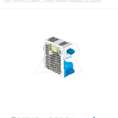
(120_375VDC) / 48VDC, DIN35, клемн.колодка, ал.корпус