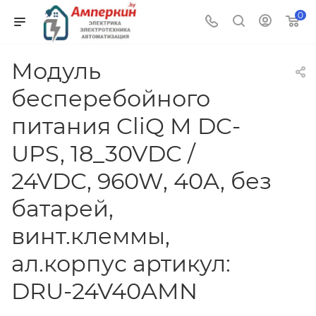
0
Модуль
бесперебойного
питания CliQ M DC-
UPS, 18_30VDC /
24VDC, 960W, 40A, без
батарей,
винт.клеммы,
ал.корпус артикул:
DRU-24V40AMN