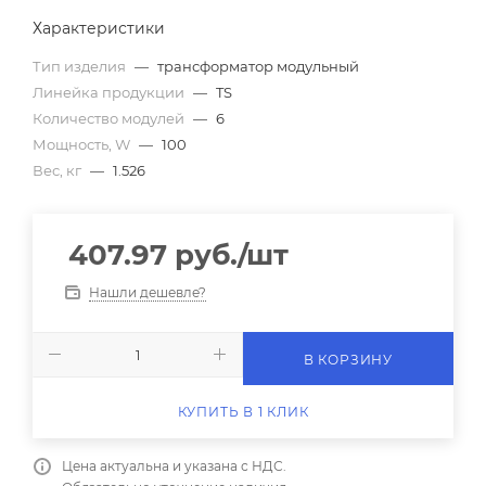
Характеристики
Тип изделия
—
трансформатор модульный
Линейка продукции
—
TS
Количество модулей
—
6
Мощность, W
—
100
Вес, кг
—
1.526
407.97
руб.
/шт
Нашли дешевле?
В КОРЗИНУ
КУПИТЬ В 1 КЛИК
Цена актуальна и указана с НДС.