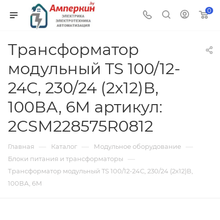
0
Трансформатор
модульный TS 100/12-
24C, 230/24 (2х12)В,
100ВА, 6М артикул:
2CSM228575R0812
—
—
—
Главная
Каталог
Модульное оборудование
—
Блоки питания и трансформаторы
Трансформатор модульный TS 100/12-24C, 230/24 (2х12)В,
100ВА, 6М