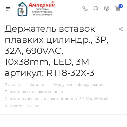
0
Держатель вставок
плавких цилиндр., 3P,
32A, 690VAC,
10x38mm, LED, 3M
артикул: RT18-32X-3
—
—
—
Главная
Каталог
Модульное оборудование
—
Держатели и плавкие вставки
Держатель вставок плавких цилиндр., 3P, 32A, 690VAC,
10x38mm, LED, 3M