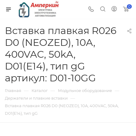
0
Вставка плавкая R026
D0 (NEOZED), 10A,
400VAC, 50kA,
D01(E14), тип gG
артикул: D01-10GG
—
—
—
Главная
Каталог
Модульное оборудование
—
Держатели и плавкие вставки
Вставка плавкая R026 D0 (NEOZED), 10A, 400VAC, 50kA,
D01(E14), тип gG