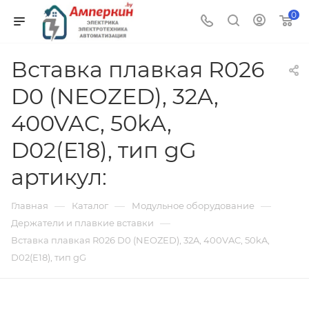
0
Вставка плавкая R026
D0 (NEOZED), 32A,
400VAC, 50kA,
D02(E18), тип gG
артикул:
—
—
—
Главная
Каталог
Модульное оборудование
—
Держатели и плавкие вставки
Вставка плавкая R026 D0 (NEOZED), 32A, 400VAC, 50kA,
D02(E18), тип gG