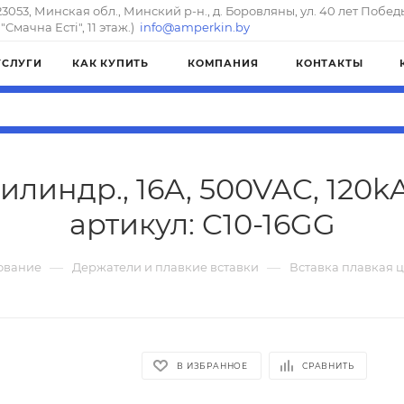
23053, Минская обл., Минский р-н., д. Боровляны, ул. 40 лет Побед
"Смачна Естi", 11 этаж.)
info@amperkin.by
УСЛУГИ
КАК КУПИТЬ
КОМПАНИЯ
КОНТАКТЫ
илиндр., 16A, 500VAC, 120k
артикул: C10-16GG
—
—
ование
Держатели и плавкие вставки
Вставка плавкая ц
В ИЗБРАННОЕ
СРАВНИТЬ