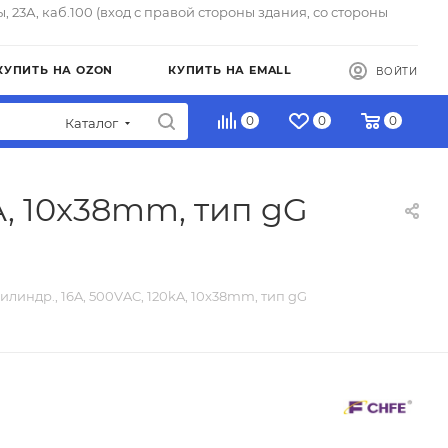
ы, 23А, каб.100 (вход с правой стороны здания, со стороны
КУПИТЬ НА OZON
КУПИТЬ НА EMALL
ВОЙТИ
0
0
0
Каталог
A, 10x38mm, тип gG
илиндр., 16A, 500VAC, 120kA, 10x38mm, тип gG