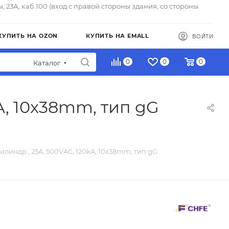
ы, 23А, каб.100 (вход с правой стороны здания, со стороны
КУПИТЬ НА OZON
КУПИТЬ НА EMALL
ВОЙТИ
0
0
0
Каталог
A, 10x38mm, тип gG
илиндр., 25A, 500VAC, 120kA, 10x38mm, тип gG