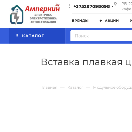
РБ, 2
+375297098098
кафе 
БРЕНДЫ
АКЦИИ
КАТАЛОГ
Вставка плавкая ц
—
—
Главная
Каталог
Модульное оборуд