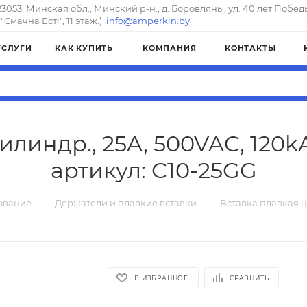
23053, Минская обл., Минский р-н., д. Боровляны, ул. 40 лет Побед
"Смачна Естi", 11 этаж.)
info@amperkin.by
УСЛУГИ
КАК КУПИТЬ
КОМПАНИЯ
КОНТАКТЫ
илиндр., 25A, 500VAC, 120k
артикул: C10-25GG
—
—
ование
Держатели и плавкие вставки
Вставка плавкая ц
В ИЗБРАННОЕ
СРАВНИТЬ