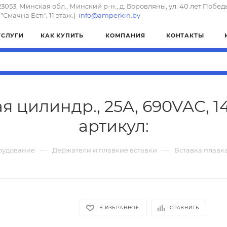
23053, Минская обл., Минский р-н., д. Боровляны, ул. 40 лет Побед
"Смачна Естi", 11 этаж.)
info@amperkin.by
УСЛУГИ
КАК КУПИТЬ
КОМПАНИЯ
КОНТАКТЫ
я цилиндр., 25A, 690VAC, 
артикул:
—
—
рудование
Держатели и плавкие вставки
Вставка плавка
В ИЗБРАННОЕ
СРАВНИТЬ