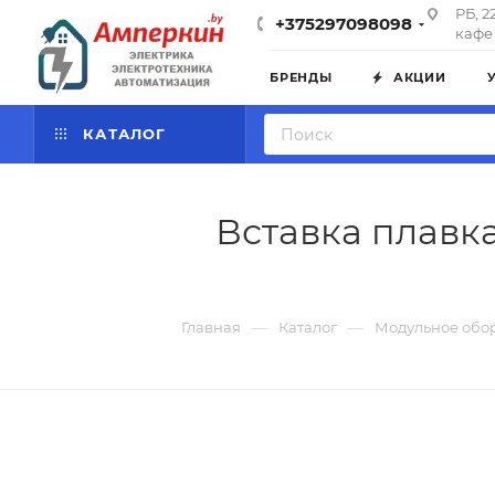
РБ, 2
+375297098098
кафе 
БРЕНДЫ
АКЦИИ
КАТАЛОГ
Вставка плавка
—
—
Главная
Каталог
Модульное обо