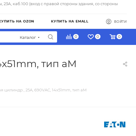
ы, 23А, каб.100 (вход с правой стороны здания, со стороны
КУПИТЬ НА OZON
КУПИТЬ НА EMALL
ВОЙТИ
0
0
0
Каталог
14x51mm, тип aM
я цилиндр., 25A, 690VAC, 14x51mm, тип aM