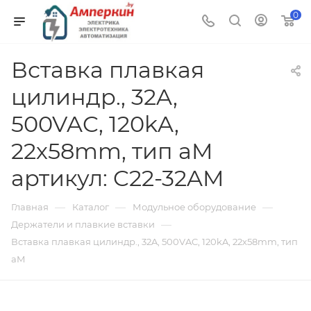
0
Вставка плавкая
цилиндр., 32A,
500VAC, 120kA,
22х58mm, тип aM
артикул: C22-32AM
—
—
—
Главная
Каталог
Модульное оборудование
—
Держатели и плавкие вставки
Вставка плавкая цилиндр., 32A, 500VAC, 120kA, 22х58mm, тип
aM