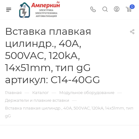
0
Вставка плавкая
цилиндр., 40A,
500VAC, 120kA,
14х51mm, тип gG
артикул: C14-40GG
—
—
—
Главная
Каталог
Модульное оборудование
—
Держатели и плавкие вставки
Вставка плавкая цилиндр., 40A, 500VAC, 120kA, 14х51mm, тип
gG