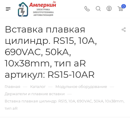
0
Вставка плавкая
цилиндр. RS15, 10A,
690VAC, 50kA,
10x38mm, тип aR
артикул: RS15-10AR
—
—
—
Главная
Каталог
Модульное оборудование
—
Держатели и плавкие вставки
Вставка плавкая цилиндр. RS15, 10A, 690VAC, 50kA, 10x38mm,
тип aR