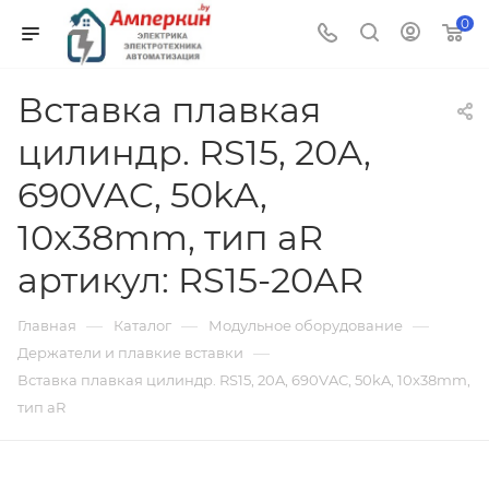
0
Вставка плавкая
цилиндр. RS15, 20A,
690VAC, 50kA,
10x38mm, тип aR
артикул: RS15-20AR
—
—
—
Главная
Каталог
Модульное оборудование
—
Держатели и плавкие вставки
Вставка плавкая цилиндр. RS15, 20A, 690VAC, 50kA, 10x38mm,
тип aR