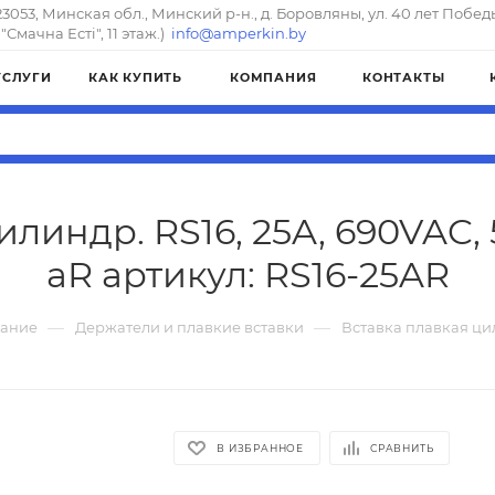
23053, Минская обл., Минский р-н., д. Боровляны, ул. 40 лет Побед
"Смачна Естi", 11 этаж.)
info@amperkin.by
УСЛУГИ
КАК КУПИТЬ
КОМПАНИЯ
КОНТАКТЫ
линдр. RS16, 25A, 690VAC,
aR артикул: RS16-25AR
—
—
вание
Держатели и плавкие вставки
Вставка плавкая цил
В ИЗБРАННОЕ
СРАВНИТЬ