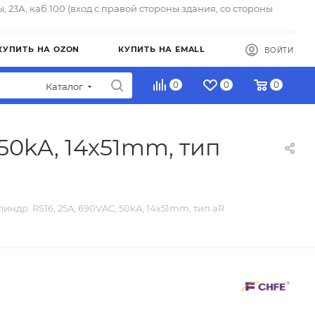
ы, 23А, каб.100 (вход с правой стороны здания, со стороны
КУПИТЬ НА OZON
КУПИТЬ НА EMALL
ВОЙТИ
0
0
0
Каталог
 50kA, 14х51mm, тип
индр. RS16, 25A, 690VAC, 50kA, 14х51mm, тип aR