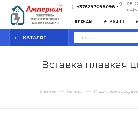
РБ, 2
+375297098098
кафе 
БРЕНДЫ
АКЦИИ
КАТАЛОГ
Вставка плавкая ци
—
—
Главная
Каталог
Модульное оборудо