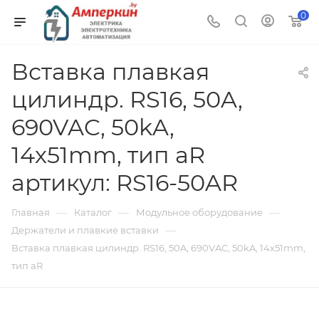
0
Вставка плавкая
цилиндр. RS16, 50A,
690VAC, 50kA,
14х51mm, тип aR
артикул: RS16-50AR
—
—
—
Главная
Каталог
Модульное оборудование
—
Держатели и плавкие вставки
Вставка плавкая цилиндр. RS16, 50A, 690VAC, 50kA, 14х51mm,
тип aR