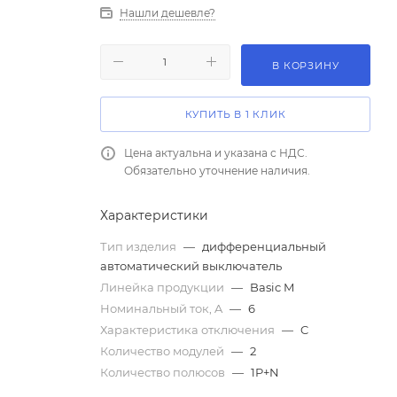
Нашли дешевле?
В КОРЗИНУ
КУПИТЬ В 1 КЛИК
Цена актуальна и указана с НДС.
Обязательно уточнение наличия.
Характеристики
Тип изделия
—
дифференциальный
автоматический выключатель
Линейка продукции
—
Basic M
Номинальный ток, A
—
6
Характеристика отключения
—
C
Количество модулей
—
2
Количество полюсов
—
1P+N