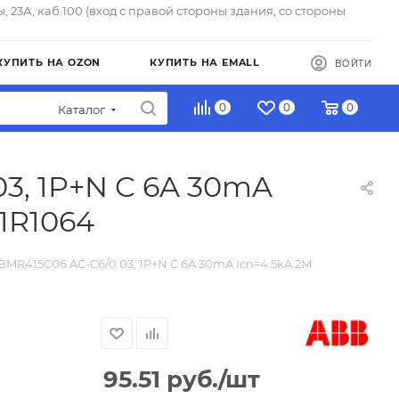
ы, 23А, каб.100 (вход с правой стороны здания, со стороны
КУПИТЬ НА OZON
КУПИТЬ НА EMALL
ВОЙТИ
0
0
0
Каталог
03, 1P+N C 6A 30mA
1R1064
BMR415C06 AC-C6/0.03, 1P+N C 6A 30mA Icn=4.5kA 2M
95.51
руб.
/шт