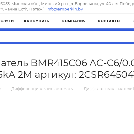
23053, Минская обл., Минский р-н., д. Боровляны, ул. 40 лет Побед
"Смачна Естi", 11 этаж.)
info@amperkin.by
УСЛУГИ
КАК КУПИТЬ
КОМПАНИЯ
КОНТАКТЫ
атель BMR415C06 AC-C6/0.
.5kA 2M артикул: 2CSR64504
—
—
е
Дифференциальные автоматы
Дифф. авт. выключатель 