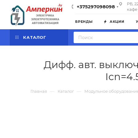
РБ, 2
+375297098098
кафе 
БРЕНДЫ
АКЦИИ
КАТАЛОГ
Дифф. авт. выключ
Icn=4
—
—
Главная
Каталог
Модульное оборудовани