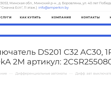
23053, Минская обл., Минский р-н., д. Боровляны, ул. 40 лет Побед
"Смачна Естi", 11 этаж.)
info@amperkin.by
УСЛУГИ
КАК КУПИТЬ
КОМПАНИЯ
КОНТАКТЫ
лючатель DS201 C32 AC30, 
0kA 2M артикул: 2CSR25508
—
—
ание
Дифференциальные автоматы
Дифф. авт. выключате