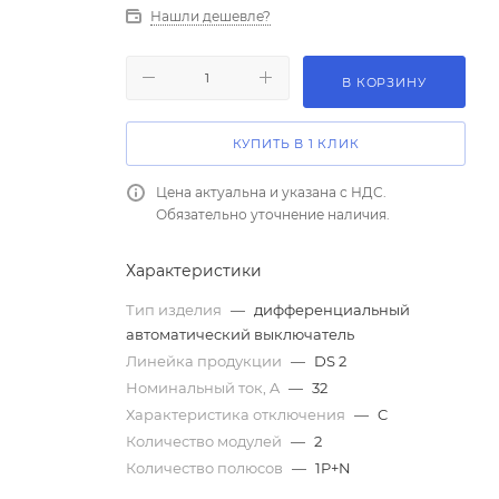
Нашли дешевле?
В КОРЗИНУ
КУПИТЬ В 1 КЛИК
Цена актуальна и указана с НДС.
Обязательно уточнение наличия.
Характеристики
Тип изделия
—
дифференциальный
автоматический выключатель
Линейка продукции
—
DS 2
Номинальный ток, A
—
32
Характеристика отключения
—
C
Количество модулей
—
2
Количество полюсов
—
1P+N