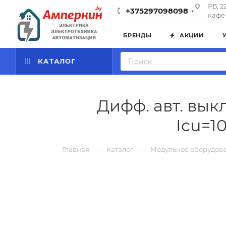
РБ, 2
+375297098098
кафе 
БРЕНДЫ
АКЦИИ
КАТАЛОГ
Дифф. авт. вык
Icu=1
—
—
Главная
Каталог
Модульное оборудов