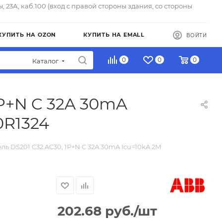
ы, 23А, каб.100 (вход с правой стороны здания, со стороны
КУПИТЬ НА OZON
КУПИТЬ НА EMALL
ВОЙТИ
0
0
0
Каталог
1P+N C 32A 30mA
0R1324
ль DS201 C32 AC30, 1P+N C 32A 30mA Icu=10kA 2M
202.68
руб.
/шт