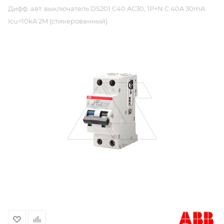
Дифф. авт. выключатель DS201 C40 AC30, 1P+N C 40A 30mA
Icu=10kA 2M (стикерованный)