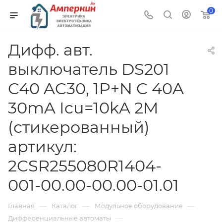
0
Дифф. авт.
выключатель DS201
C40 AC30, 1P+N C 40A
30mA Icu=10kA 2M
(стикерованный)
артикул:
2CSR255080R1404-
001-00.00-00.00-01.01
—
—
—
Главная
Каталог
Модульное оборудование
—
Дифференциальные автоматы