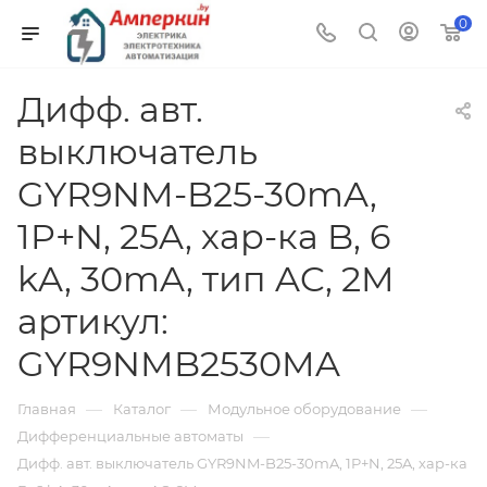
0
Дифф. авт.
выключатель
GYR9NM-B25-30mA,
1P+N, 25A, хар-ка B, 6
kA, 30mA, тип AC, 2M
артикул:
GYR9NMB2530MA
—
—
—
Главная
Каталог
Модульное оборудование
—
Дифференциальные автоматы
Дифф. авт. выключатель GYR9NM-B25-30mA, 1P+N, 25A, хар-ка