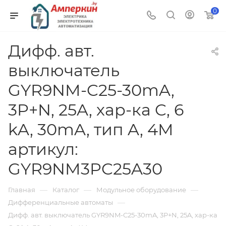
0
Дифф. авт.
выключатель
GYR9NM-C25-30mA,
3P+N, 25A, хар-ка C, 6
kA, 30mA, тип A, 4M
артикул:
GYR9NM3PC25A30
—
—
—
Главная
Каталог
Модульное оборудование
—
Дифференциальные автоматы
Дифф. авт. выключатель GYR9NM-C25-30mA, 3P+N, 25A, хар-ка