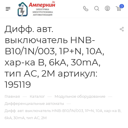
0
Дифф. авт.
выключатель HNB-
B10/1N/003, 1P+N, 10A,
хар-ка B, 6kA, 30mA,
тип АC, 2M артикул:
195119
—
—
—
Главная
Каталог
Модульное оборудование
—
Дифференциальные автоматы
Дифф. авт. выключатель HNB-B10/1N/003, 1P+N, 10A, хар-ка B,
6kA, 30mA, тип АC, 2M