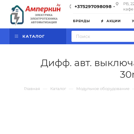
РБ, 2
+375297098098
кафе 
БРЕНДЫ
АКЦИИ
КАТАЛОГ
Дифф. авт. выключа
30
—
—
Главная
Каталог
Модульное оборудование