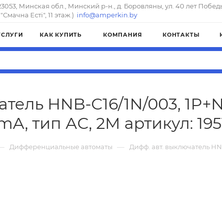
23053, Минская обл., Минский р-н., д. Боровляны, ул. 40 лет Побед
"Смачна Естi", 11 этаж.)
info@amperkin.by
УСЛУГИ
КАК КУПИТЬ
КОМПАНИЯ
КОНТАКТЫ
тель HNB-C16/1N/003, 1P+N, 
mA, тип АC, 2M артикул: 195
—
—
Дифференциальные автоматы
Дифф. авт. выключатель HNB-