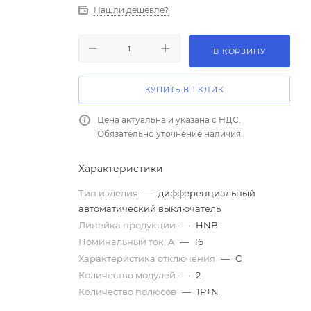
Нашли дешевле?
В КОРЗИНУ
КУПИТЬ В 1 КЛИК
Цена актуальна и указана с НДС.
Обязательно уточнение наличия.
Характеристики
Тип изделия
—
дифференциальный
автоматический выключатель
Линейка продукции
—
HNB
Номинальный ток, A
—
16
Характеристика отключения
—
C
Количество модулей
—
2
Количество полюсов
—
1P+N