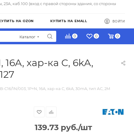
ы, 23А, каб.100 (вход с правой стороны здания, со стороны
КУПИТЬ НА OZON
КУПИТЬ НА EMALL
ВОЙТИ
0
0
0
Каталог
16A, хар-ка C, 6kA,
127
C16/1N/003, 1P+N, 16A, хар-ка C, 6kA, 30mA, тип АC, 2M
139.73
руб.
/шт