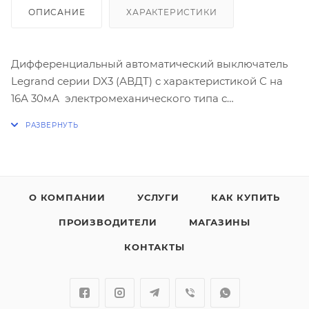
ОПИСАНИЕ
ХАРАКТЕРИСТИКИ
Дифференциальный автоматический выключатель
Legrand серии DX3 (АВДТ) с характеристикой С на
16А 30мА электромеханического типа с
повышенной защитой от ложных срабатываний в
условиях помех.
Отключающая способность:
- 6кА - согласно МЭК 61009-1
О КОМПАНИИ
УСЛУГИ
КАК КУПИТЬ
- 10кА - согласно МЭК 60947-2
ПРОИЗВОДИТЕЛИ
МАГАЗИНЫ
Количество полюсов - 1П+Н. Зажим для
КОНТАКТЫ
нейтрального проводника с правой стороны.
Характеристика АС - срабатывание обеспечивается
синусоидальным переменным дифференциальным