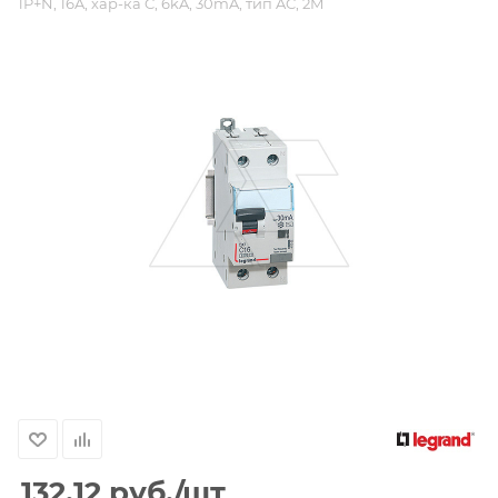
1P+N, 16A, хар-ка C, 6kA, 30mA, тип AC, 2M
132.12
руб.
/шт