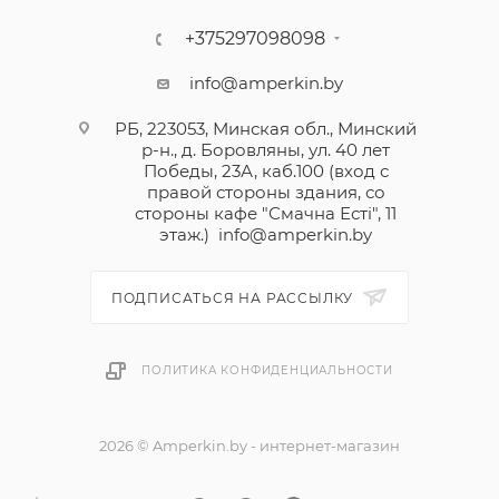
током.
+375297098098
Дифференциальный автоматический выключатель
info@amperkin.by
Легранд предназначен для управления,
РБ, 223053, Минская обл., Минский
разъединения и защиты электрических сетей от
р-н., д. Боровляны, ул. 40 лет
сверхтоков и нарушений изоляции.
Победы, 23А, каб.100 (вход с
Защищает людей от поражения электрическим
правой стороны здания, со
стороны кафе "Смачна Естi", 11
током при прямом и косвенном прикосновении.
этаж.)
info@amperkin.by
Возможность оснащения вспомогательными
устройствами и дополнительными
ПОДПИСАТЬСЯ НА РАССЫЛКУ
принадлежностями для устройств серии DX3.
ПОЛИТИКА КОНФИДЕНЦИАЛЬНОСТИ
2026 © Amperkin.by - интернет-магазин