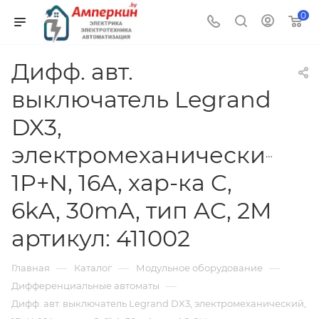
0
Дифф. авт.
выключатель Legrand
DX3,
электромеханический,
1P+N, 16A, хар-ка C,
6kA, 30mA, тип AC, 2M
артикул: 411002
—
—
—
Главная
Каталог
Модульное оборудование
—
Дифференциальные автоматы
Дифф. авт. выключатель Legrand DX3, электромеханический,