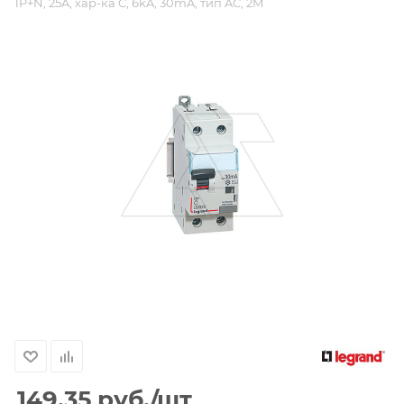
1P+N, 25A, хар-ка C, 6kA, 30mA, тип AC, 2M
149.35
руб.
/шт