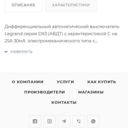
ОПИСАНИЕ
ХАРАКТЕРИСТИКИ
Дифференциальный автоматический выключатель
Legrand серии DX3 (АВДТ) с характеристикой С на
25А 30мА электромеханического типа с
повышенной защитой от ложных срабатываний в
условиях помех.
Отключающая способность:
- 6кА - согласно МЭК 61009-1
О КОМПАНИИ
УСЛУГИ
КАК КУПИТЬ
- 10кА - согласно МЭК 60947-2
ПРОИЗВОДИТЕЛИ
МАГАЗИНЫ
Количество полюсов - 1П+Н. Зажим для
КОНТАКТЫ
нейтрального проводника с правой стороны.
Характеристика АС - срабатывание обеспечивается
синусоидальным переменным дифференциальным