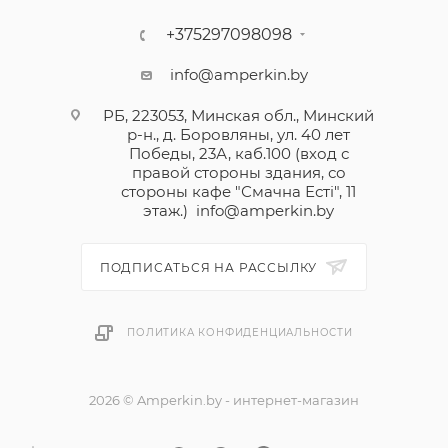
током.
+375297098098
Дифференциальный автоматический выключатель
info@amperkin.by
Легранд предназначен для управления,
РБ, 223053, Минская обл., Минский
разъединения и защиты электрических сетей от
р-н., д. Боровляны, ул. 40 лет
сверхтоков и нарушений изоляции.
Победы, 23А, каб.100 (вход с
Защищает людей от поражения электрическим
правой стороны здания, со
стороны кафе "Смачна Естi", 11
током при прямом и косвенном прикосновении.
этаж.)
info@amperkin.by
Возможность оснащения вспомогательными
устройствами и дополнительными
ПОДПИСАТЬСЯ НА РАССЫЛКУ
принадлежностями для устройств серии DX3.
ПОЛИТИКА КОНФИДЕНЦИАЛЬНОСТИ
2026 © Amperkin.by - интернет-магазин