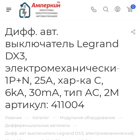
0
Дифф. авт.
выключатель Legrand
DX3,
электромеханический,
1P+N, 25A, хар-ка C,
6kA, 30mA, тип AC, 2M
артикул: 411004
—
—
—
Главная
Каталог
Модульное оборудование
—
Дифференциальные автоматы
Дифф. авт. выключатель Legrand DX3, электромеханический,