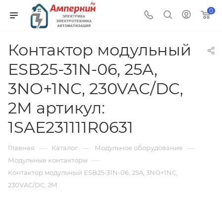
0
Контактор модульный
ESB25-31N-06, 25A,
3NO+1NC, 230VAC/DC,
2M артикул:
1SAE231111R0631
—
—
—
Главная
Каталог
Модульное оборудование
—
Модульные контакторы
Контактор модульный ESB25-31N-06, 25A, 3NO+1NC,
230VAC/DC, 2M