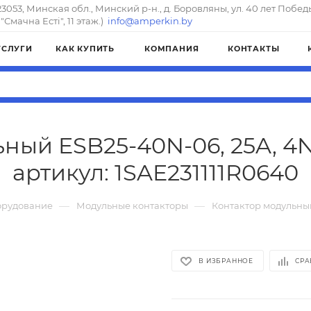
23053, Минская обл., Минский р-н., д. Боровляны, ул. 40 лет Побед
"Смачна Естi", 11 этаж.)
info@amperkin.by
УСЛУГИ
КАК КУПИТЬ
КОМПАНИЯ
КОНТАКТЫ
ный ESB25-40N-06, 25A, 4
артикул: 1SAE231111R0640
—
—
орудование
Модульные контакторы
Контактор модульный
В ИЗБРАННОЕ
СРА