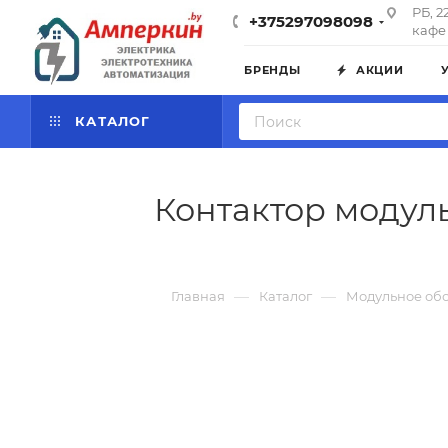
РБ, 2
+375297098098
кафе 
БРЕНДЫ
АКЦИИ
КАТАЛОГ
Контактор модуль
—
—
Главная
Каталог
Модульное об