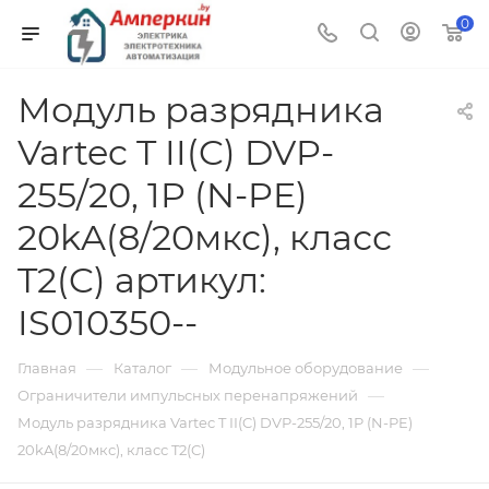
0
Модуль разрядника
Vartec T II(C) DVP-
255/20, 1P (N-PE)
20kA(8/20мкс), класс
T2(C) артикул:
IS010350--
—
—
—
Главная
Каталог
Модульное оборудование
—
Ограничители импульсных перенапряжений
Модуль разрядника Vartec T II(C) DVP-255/20, 1P (N-PE)
20kA(8/20мкс), класс T2(C)