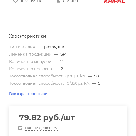
В ИЗБРАННОЕ
СРАВНИТЬ
Характеристики
Тип изделия
—
разрядник
Линейка продукции
—
SP
Количество модулей
—
2
Количество полюсов
—
2
Токоотводная способность 8/20µs, kA
—
50
Токоотводная способность 10/350µs, kA
—
5
Все характеристики
79.82
руб.
/шт
Нашли дешевле?