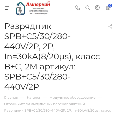
0
Разрядник
SPB+C5/30/280-
440V/2P, 2P,
In=30kA(8/20µs), класс
B+C, 2M артикул:
SPB+C5/30/280-
440V/2P
—
—
—
Главная
Каталог
Модульное оборудование
—
Ограничители импульсных перенапряжений
Разрядник SPB+C5/30/280-440V/2P, 2P, In=30kA(8/20µs), класс