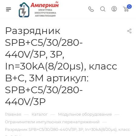
0
Разрядник
SPB+C5/30/280-
440V/3P, 3P,
In=30kA(8/20µs), класс
B+C, 3M артикул:
SPB+C5/30/280-
440V/3P
—
—
—
Главная
Каталог
Модульное оборудование
—
Ограничители импульсных перенапряжений
Разрядник SPB+C5/30/280-440V/3P, 3P, In=30kA(8/20µs), класс