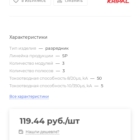
В ИЗБРАННОЕ
СРАВНИТЬ
Характеристики
Тип изделия
—
разрядник
Линейка продукции
—
SP
Количество модулей
—
3
Количество полюсов
—
3
Токоотводная способность 8/20µs, kA
—
50
Токоотводная способность 10/350µs, kA
—
5
Все характеристики
119.44
руб.
/шт
Нашли дешевле?