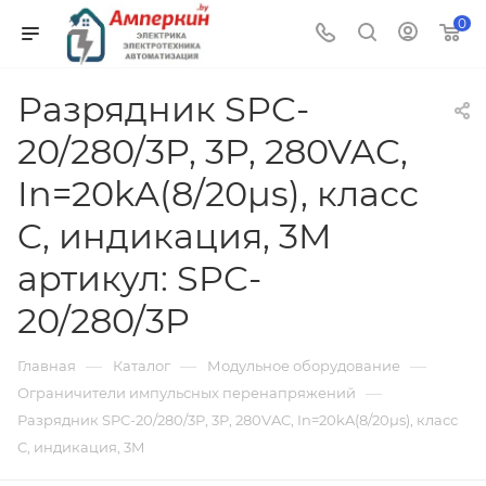
0
Разрядник SPC-
20/280/3P, 3P, 280VAC,
In=20kA(8/20µs), класс
C, индикация, 3M
артикул: SPC-
20/280/3P
—
—
—
Главная
Каталог
Модульное оборудование
—
Ограничители импульсных перенапряжений
Разрядник SPC-20/280/3P, 3P, 280VAC, In=20kA(8/20µs), класс
C, индикация, 3M