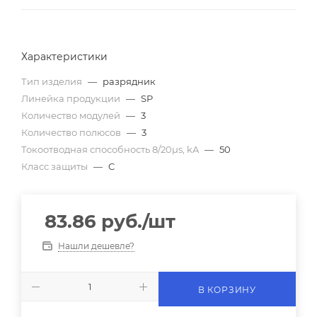
Характеристики
Тип изделия
—
разрядник
Линейка продукции
—
SP
Количество модулей
—
3
Количество полюсов
—
3
Токоотводная способность 8/20µs, kA
—
50
Класс защиты
—
C
83.86
руб.
/шт
Нашли дешевле?
В КОРЗИНУ