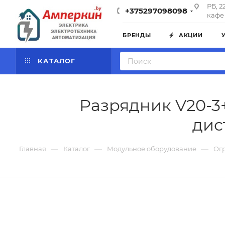
РБ, 2
+375297098098
кафе 
БРЕНДЫ
АКЦИИ
КАТАЛОГ
Разрядник V20-3+
дист
—
—
—
Главная
Каталог
Модульное оборудование
Ог