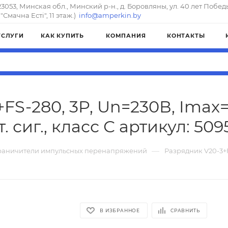
23053, Минская обл., Минский р-н., д. Боровляны, ул. 40 лет Побед
"Смачна Естi", 11 этаж.)
info@amperkin.by
УСЛУГИ
КАК КУПИТЬ
КОМПАНИЯ
КОНТАКТЫ
FS-280, 3P, Un=230В, Imax=1
. сиг., класс С артикул: 50
—
раничители импульсных перенапряжений
Разрядник V20-3+FS
В ИЗБРАННОЕ
СРАВНИТЬ