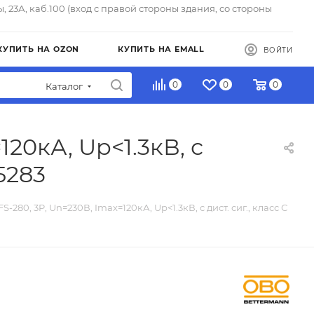
ы, 23А, каб.100 (вход с правой стороны здания, со стороны
КУПИТЬ НА OZON
КУПИТЬ НА EMALL
ВОЙТИ
0
0
0
Каталог
20кА, Up<1.3кВ, с
95283
-280, 3P, Un=230В, Imax=120кА, Up<1.3кВ, с дист. сиг., класс С