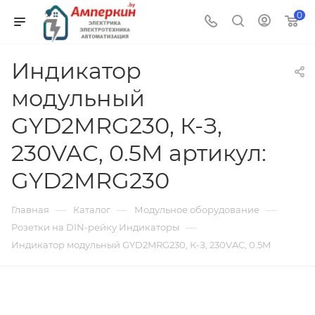
0
Индикатор
модульный
GYD2MRG230, К-З,
230VAC, 0.5M артикул:
GYD2MRG230
—
—
—
Главная
Каталог
Модульное оборудование
—
Розетки на DIN-рейку Индикаторы
Индикатор модульный GYD2MRG230, К-З, 230VAC, 0.5M