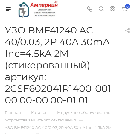
0
УЗО BMF41240 AC-
40/0.03, 2P 40A 30mA
Inc=4.5kA 2M
(стикерованный)
артикул:
2CSF602041R1400-001-
00.00-00.00-01.01
—
—
—
Главная
Каталог
Модульное оборудование
—
Устройства защитного отключения
УЗО BMF41240 AC-40/0.03, 2P 40A 30mA Inc=4.5kA 2M