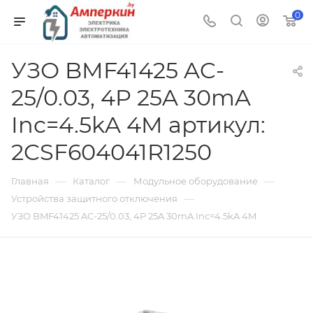
0
УЗО BMF41425 AC-
25/0.03, 4P 25A 30mA
Inc=4.5kA 4M артикул:
2CSF604041R1250
—
—
—
Главная
Каталог
Модульное оборудование
—
Устройства защитного отключения
УЗО BMF41425 AC-25/0.03, 4P 25A 30mA Inc=4.5kA 4M