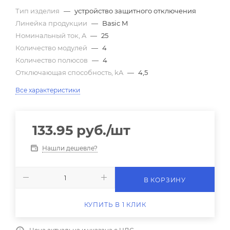
Тип изделия
—
устройство защитного отключения
Линейка продукции
—
Basic M
Номинальный ток, A
—
25
Количество модулей
—
4
Количество полюсов
—
4
Отключающая способность, kA
—
4,5
Все характеристики
133.95
руб.
/шт
Нашли дешевле?
В КОРЗИНУ
КУПИТЬ В 1 КЛИК