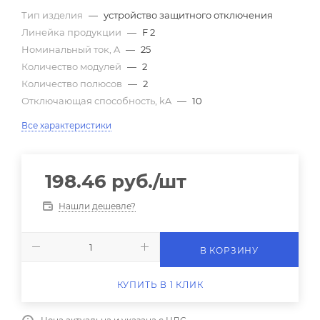
Тип изделия
—
устройство защитного отключения
Линейка продукции
—
F 2
Номинальный ток, A
—
25
Количество модулей
—
2
Количество полюсов
—
2
Отключающая способность, kA
—
10
Все характеристики
198.46
руб.
/шт
Нашли дешевле?
В КОРЗИНУ
КУПИТЬ В 1 КЛИК