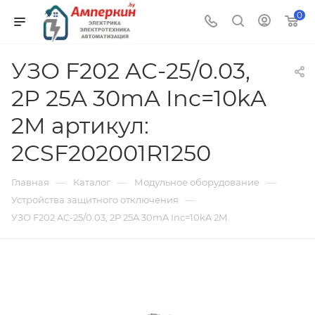
0
УЗО F202 AC-25/0.03,
2P 25A 30mA Inc=10kA
2M артикул:
2CSF202001R1250
—
—
—
Главная
Каталог
Модульное оборудование
—
Устройства защитного отключения
УЗО F202 AC-25/0.03, 2P 25A 30mA Inc=10kA 2M