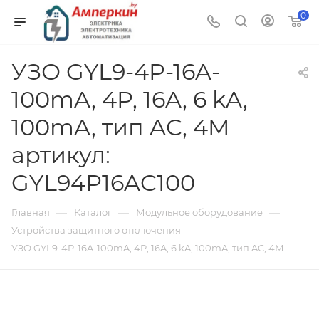
0
УЗО GYL9-4P-16A-
100mA, 4P, 16A, 6 kA,
100mA, тип AC, 4M
артикул:
GYL94P16AC100
—
—
—
Главная
Каталог
Модульное оборудование
—
Устройства защитного отключения
УЗО GYL9-4P-16A-100mA, 4P, 16A, 6 kA, 100mA, тип AC, 4M