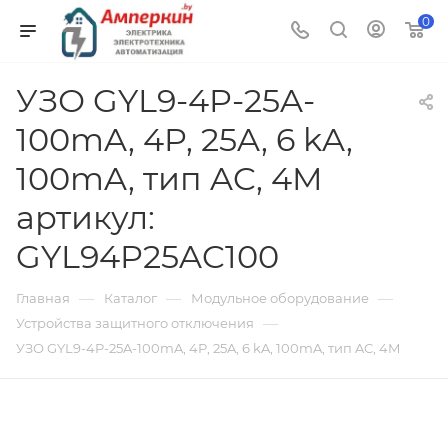
0
УЗО GYL9-4P-25A-
100mA, 4P, 25A, 6 kA,
100mA, тип AC, 4M
артикул:
GYL94P25AC100
—
—
—
Главная
Каталог
Модульное оборудование
—
Устройства защитного отключения
УЗО GYL9-4P-25A-100mA, 4P, 25A, 6 kA, 100mA, тип AC, 4M