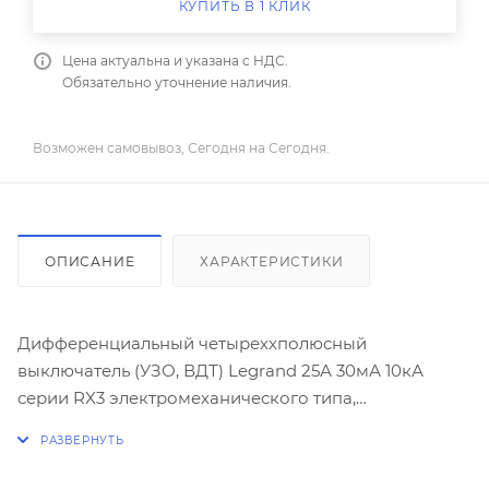
КУПИТЬ В 1 КЛИК
Цена актуальна и указана с НДС.
Обязательно уточнение наличия.
Возможен самовывоз, Сегодня на Сегодня.
ОПИСАНИЕ
ХАРАКТЕРИСТИКИ
Дифференциальный четыреххполюсный
выключатель (УЗО, ВДТ) Legrand 25А 30мА 10кА
серии RX3 электромеханического типа,
управляемый дифференциальным током.
Характеристика АС - срабатывание обеспечивается
синусоидальным переменным дифференциальным