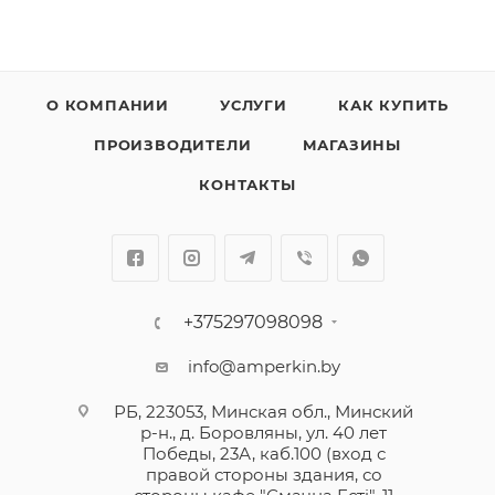
током.
Без встроенной защиты от сверхтоков с
непосредственным указанием положения главных
контактов.
О КОМПАНИИ
УСЛУГИ
КАК КУПИТЬ
ПРОИЗВОДИТЕЛИ
МАГАЗИНЫ
УЗО Легранд предназначено для управления
нагрузками и разъединения электрических цепей,
КОНТАКТЫ
защиты людей от прямого и косвенного
прикосновения, защиты электроустановок от
нарушения изоляции.
Установка вспомогательных устройств не
+375297098098
предусмотрена.
info@amperkin.by
Совместим с гребенчатыми шинами.
РБ, 223053, Минская обл., Минский
р-н., д. Боровляны, ул. 40 лет
Победы, 23А, каб.100 (вход с
правой стороны здания, со