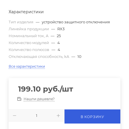
Характеристики
Тип изделия
—
устройство защитного отключения
Линейка продукции
—
RX3
Номинальный ток, A
—
25
Количество модулей
—
4
Количество полюсов
—
4
Отключающая способность, kA
—
10
Все характеристики
199.10
руб.
/шт
Нашли дешевле?
В КОРЗИНУ