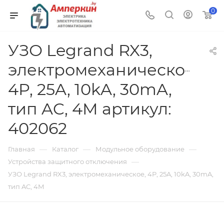
0
УЗО Legrand RX3,
электромеханическое,
4P, 25A, 10kA, 30mA,
тип AC, 4M артикул:
402062
—
—
—
Главная
Каталог
Модульное оборудование
—
Устройства защитного отключения
УЗО Legrand RX3, электромеханическое, 4P, 25A, 10kA, 30mA,
тип AC, 4M