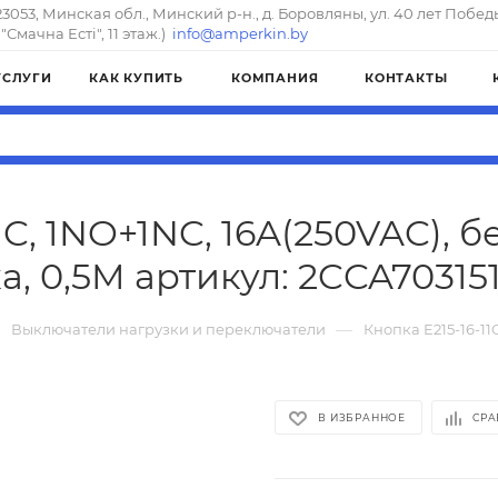
23053, Минская обл., Минский р-н., д. Боровляны, ул. 40 лет Побед
"Смачна Естi", 11 этаж.)
info@amperkin.by
УСЛУГИ
КАК КУПИТЬ
КОМПАНИЯ
КОНТАКТЫ
1C, 1NO+1NC, 16A(250VAC), б
а, 0,5M артикул: 2CCA70315
—
Выключатели нагрузки и переключатели
Кнопка E215-16-11
В ИЗБРАННОЕ
СРА