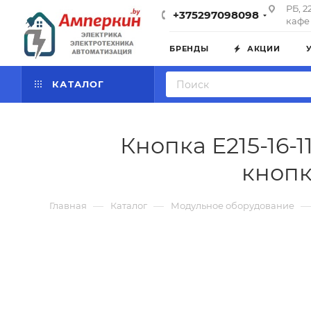
РБ, 2
+375297098098
кафе 
БРЕНДЫ
АКЦИИ
КАТАЛОГ
Кнопка E215-16-1
кнопк
—
—
—
Главная
Каталог
Модульное оборудование