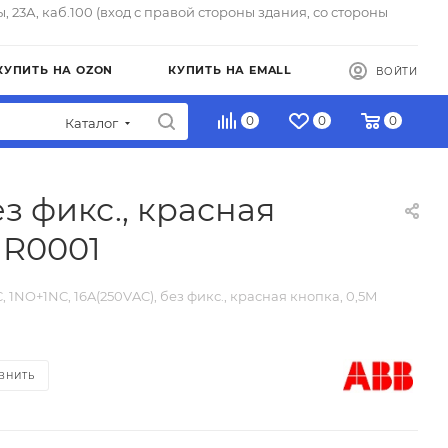
ы, 23А, каб.100 (вход с правой стороны здания, со стороны
КУПИТЬ НА OZON
КУПИТЬ НА EMALL
ВОЙТИ
0
0
0
Каталог
ез фикс., красная
1R0001
C, 1NO+1NC, 16A(250VAC), без фикс., красная кнопка, 0,5M
ВНИТЬ