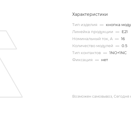
Характеристики
Тип изделия
—
кнопка мод
Линейка продукции
—
E21
Номинальный ток, A
—
16
Количество модулей
—
0.5
Тип контактов
—
1NO+1NC
Фиксация
—
нет
Возможен самовывоз, Сегодня 